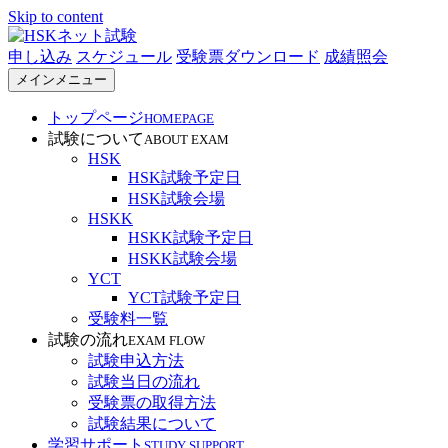
Skip to content
申し込み
スケジュール
受験票ダウンロード
成績照会
HSKネット試験
メインメニュー
トップページ
HOMEPAGE
試験について
ABOUT EXAM
HSK
HSK試験予定日
HSK試験会場
HSKK
HSKK試験予定日
HSKK試験会場
YCT
YCT試験予定日
受験料一覧
試験の流れ
EXAM FLOW
試験申込方法
試験当日の流れ
受験票の取得方法
試験結果について
学習サポート
STUDY SUPPORT