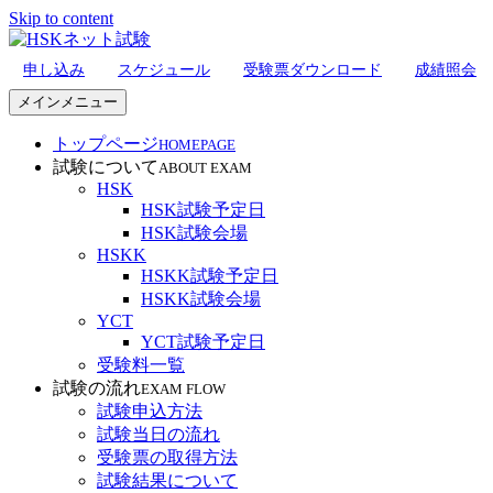
Skip to content
申し込み
スケジュール
受験票ダウンロード
成績照会
HSKネット試験
メインメニュー
トップページ
HOMEPAGE
試験について
ABOUT EXAM
HSK
HSK試験予定日
HSK試験会場
HSKK
HSKK試験予定日
HSKK試験会場
YCT
YCT試験予定日
受験料一覧
試験の流れ
EXAM FLOW
試験申込方法
試験当日の流れ
受験票の取得方法
試験結果について