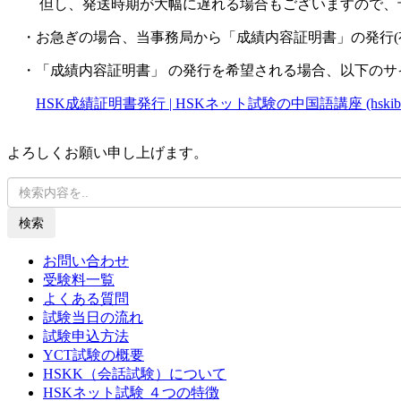
但し、発送時期が大幅に遅れる場合もございますので、
・お急ぎの場合、当事務局から「成績内容証明書」の発行(
・「成績内容証明書」 の発行を希望される場合、以下のサ
HSK成績証明書発行 | HSKネット試験の中国語講座 (hskibt.
よろしくお願い申し上げます。
検索
お問い合わせ
受験料一覧
よくある質問
試験当日の流れ
試験申込方法
YCT試験の概要
HSKK（会話試験）について
HSKネット試験 ４つの特徴