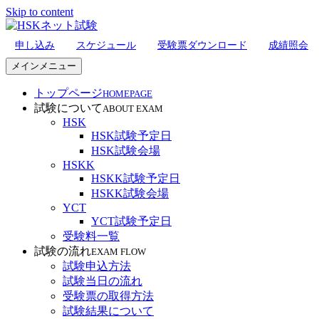
Skip to content
申し込み
スケジュール
受験票ダウンロード
成績照会
HSKネット試験
メインメニュー
トップページ
HOMEPAGE
試験について
ABOUT EXAM
HSK
HSK試験予定日
HSK試験会場
HSKK
HSKK試験予定日
HSKK試験会場
YCT
YCT試験予定日
受験料一覧
試験の流れ
EXAM FLOW
試験申込方法
試験当日の流れ
受験票の取得方法
試験結果について