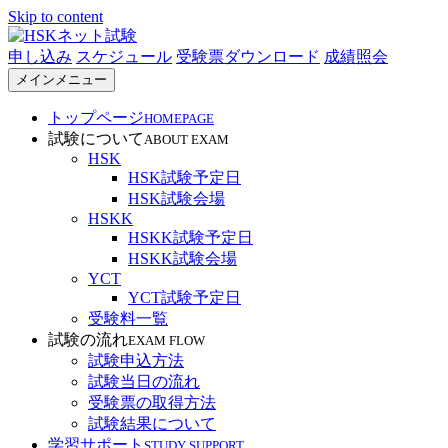
Skip to content
申し込み
スケジュール
受験票ダウンロード
成績照会
HSKネット試験
メインメニュー
トップページ
HOMEPAGE
試験について
ABOUT EXAM
HSK
HSK試験予定日
HSK試験会場
HSKK
HSKK試験予定日
HSKK試験会場
YCT
YCT試験予定日
受験料一覧
試験の流れ
EXAM FLOW
試験申込方法
試験当日の流れ
受験票の取得方法
試験結果について
学習サポート
STUDY SUPPORT