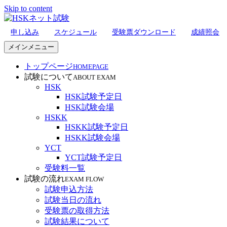
Skip to content
申し込み
スケジュール
受験票ダウンロード
成績照会
HSKネット試験
メインメニュー
トップページ
HOMEPAGE
試験について
ABOUT EXAM
HSK
HSK試験予定日
HSK試験会場
HSKK
HSKK試験予定日
HSKK試験会場
YCT
YCT試験予定日
受験料一覧
試験の流れ
EXAM FLOW
試験申込方法
試験当日の流れ
受験票の取得方法
試験結果について