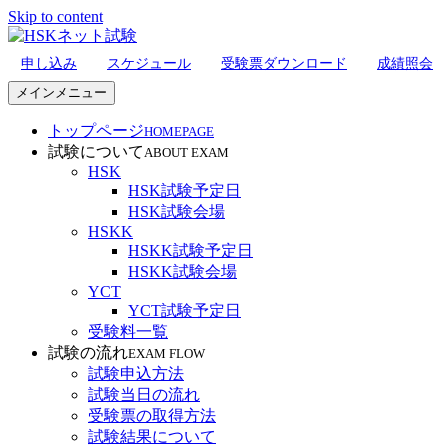
Skip to content
申し込み
スケジュール
受験票ダウンロード
成績照会
HSKネット試験
メインメニュー
トップページ
HOMEPAGE
試験について
ABOUT EXAM
HSK
HSK試験予定日
HSK試験会場
HSKK
HSKK試験予定日
HSKK試験会場
YCT
YCT試験予定日
受験料一覧
試験の流れ
EXAM FLOW
試験申込方法
試験当日の流れ
受験票の取得方法
試験結果について