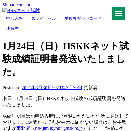
Skip to content
申し込み
スケジュール
受験票ダウンロード
HSKネット試験
成績照会
1月24日（日）HSKKネット試
験成績証明書発送いたしまし
た。
Posted on
2021年3月30日
2021年3月30日
更新者:
本日、1月24日（日）HSKKネット試験の成績証明書を発送
いたしました。
成績証明書はお申込み時にご登録いただいた住所に発送して
おります。1週間たってもお手元に届かない場合は、お手数
ですが
事務局
（
hsk.jimukyoku@hskibt.jp
）まで、ご連絡いた