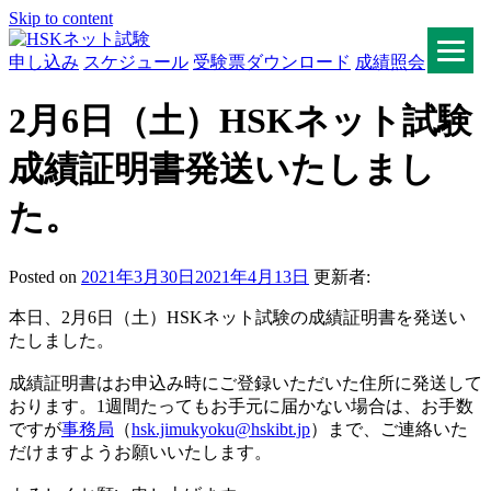
Skip to content
申し込み
スケジュール
受験票ダウンロード
成績照会
HSKネット試験
2月6日（土）HSKネット試験
成績証明書発送いたしまし
た。
Posted on
2021年3月30日
2021年4月13日
更新者:
本日、2月6日（土）HSKネット試験の成績証明書を発送い
たしました。
成績証明書はお申込み時にご登録いただいた住所に発送して
おります。1週間たってもお手元に届かない場合は、お手数
ですが
事務局
（
hsk.jimukyoku@hskibt.jp
）まで、ご連絡いた
だけますようお願いいたします。