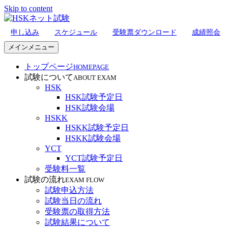
Skip to content
申し込み
スケジュール
受験票ダウンロード
成績照会
HSKネット試験
メインメニュー
トップページ
HOMEPAGE
試験について
ABOUT EXAM
HSK
HSK試験予定日
HSK試験会場
HSKK
HSKK試験予定日
HSKK試験会場
YCT
YCT試験予定日
受験料一覧
試験の流れ
EXAM FLOW
試験申込方法
試験当日の流れ
受験票の取得方法
試験結果について