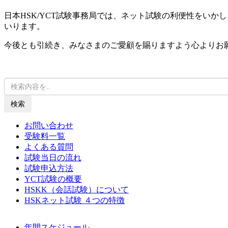
日本HSK/YCT試験事務局では、ネット試験の利便性をい
いります。
今後とも引続き、みなさまのご愛顧を賜りますよう心よりお
検索
お問い合わせ
受験料一覧
よくある質問
試験当日の流れ
試験申込方法
YCT試験の概要
HSKK（会話試験）について
HSKネット試験 ４つの特徴
年間スケジュール